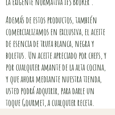
la exigente normativa IFS Broker .
Además
de estos productos, también
comercializamos en exclusiva, el aceite
de esencia de trufa blanca, negra y
boletus. Un aceite apreciado por chefs, y
por cualquier amante de la alta cocina,
y que ahora mediante nuestra tienda,
usted podrá adquirir, para darle un
toque Gourmet, a cualquier receta.