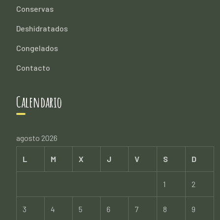
Conservas
Deshidratados
Congelados
Contacto
Calendario
agosto 2026
L
M
X
J
V
S
D
1
2
3
4
5
6
7
8
9