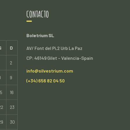
CONTACTO
Boletrium SL
S
D
AV/ Font del Pi,2 Urb La Paz
CP: 46149 Gilet – Valencia-Spain
2
info@silvestrium.com
8
9
(+34) 656 82 04 50
15
16
22
23
29
30