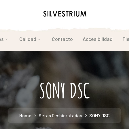
os
Calidad
Contacto
Accesibilidad
Ti
SONY DSC
Home
Setas Deshidratadas
SONY DSC