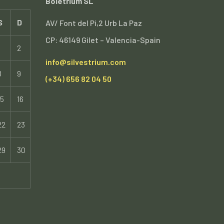
Boletrium SL
S
D
AV/ Font del Pi,2 Urb La Paz
CP: 46149 Gilet – Valencia-Spain
2
info@silvestrium.com
8
9
(+34) 656 82 04 50
15
16
22
23
29
30