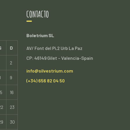
CONTACTO
Boletrium SL
S
D
AV/ Font del Pi,2 Urb La Paz
CP: 46149 Gilet – Valencia-Spain
2
info@silvestrium.com
8
9
(+34) 656 82 04 50
15
16
22
23
29
30